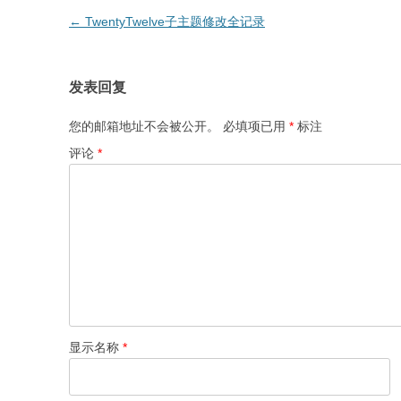
文
←
TwentyTwelve子主题修改全记录
章
导
发表回复
航
您的邮箱地址不会被公开。
必填项已用
*
标注
评论
*
显示名称
*