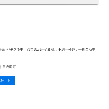
ec文件放入AP选项中，点击Start开始刷机，不到一分钟，手机自动重
件 重启即可
支持一下