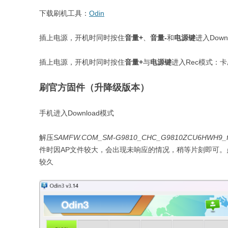
下载刷机工具：
Odin
插上电源，开机时同时按住
音量+
、
音量-
和
电源键
进入Dow
插上电源，开机时同时按住
音量+
与
电源键
进入Rec模式：卡
刷官方固件（升降级版本）
手机进入Download模式
解压
SAMFW.COM_SM-G9810_CHC_G9810ZCU6HWH9_fa
件时因AP文件较大，会出现未响应的情况，稍等片刻即可。点
较久