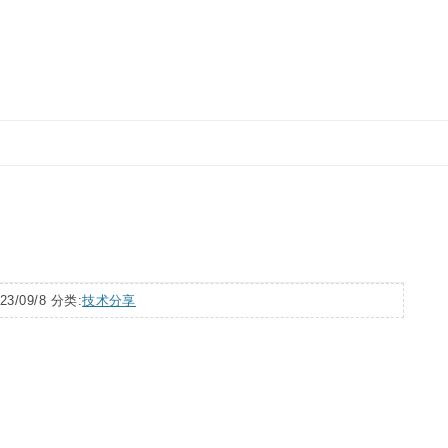
跳
至
正
文
23/09/8 分类:
技术分享