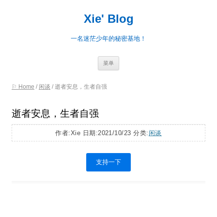
Xie' Blog
一名迷茫少年的秘密基地！
跳
菜单
至
正
文
⚐ Home
/
闲谈
/
逝者安息，生者自强
逝者安息，生者自强
作者:Xie 日期:2021/10/23 分类:
闲谈
支持一下