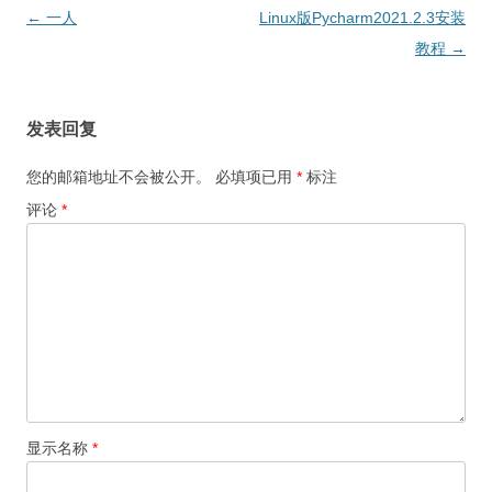
文
←
一人
Linux版Pycharm2021.2.3安装
章
教程
→
导
航
发表回复
您的邮箱地址不会被公开。
必填项已用
*
标注
评论
*
显示名称
*