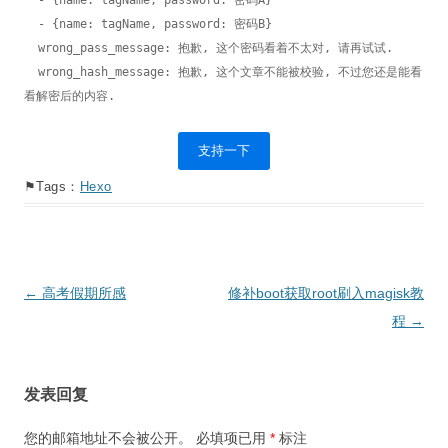
  - {name: tagName, password: 密码A}

  - {name: tagName, password: 密码B}

  wrong_pass_message: 抱歉, 这个密码看着不太对, 请再试试.

  wrong_hash_message: 抱歉, 这个文章不能被校验, 不过您还是能看
看解密后的内容.
支持一下
⚑Tags：
Hexo
文
←
高考假期所感
修补boot获取root刷入magisk教
章
程
→
导
航
发表回复
您的邮箱地址不会被公开。
必填项已用
*
标注