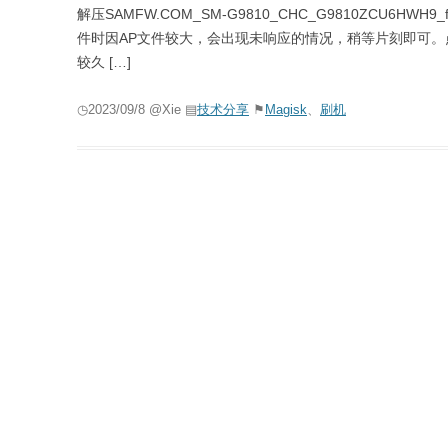
解压SAMFW.COM_SM-G9810_CHC_G9810ZCU6HW
件时因AP文件较大，会出现未响应的情况，稍等片刻即可。点
较久 […]
◷2023/09/8 @Xie ▤
技术分享
⚑
Magisk
、
刷机