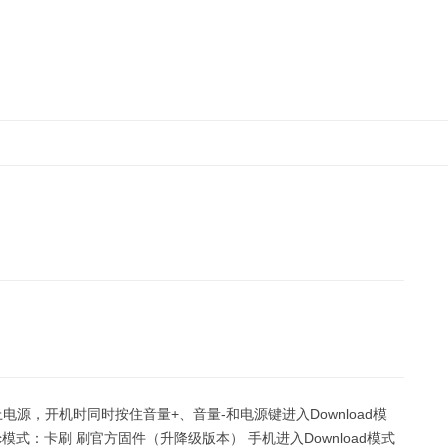
跳
至
正
文
电源，开机时同时按住音量+、音量-和电源键进入Download模
式：卡刷 刷官方固件（升降级版本） 手机进入Download模式